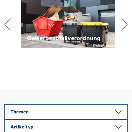
l
Gewerbeabfallverordnung
Me
Themen
Artikeltyp