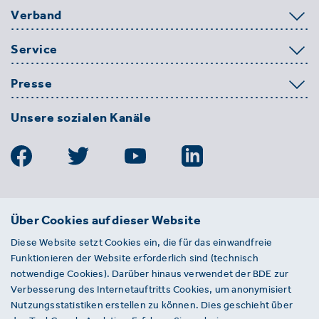
Verband
Service
Presse
Unsere sozialen Kanäle
BDE
Über Cookies auf dieser Website
Bundesverband der Deutschen
Diese Website setzt Cookies ein, die für das einwandfreie
Entsorgungs-, Wasser- und
Funktionieren der Website erforderlich sind (technisch
Kreislaufwirtschaft e. V.
notwendige Cookies). Darüber hinaus verwendet der BDE zur
Von-der-Heydt-Straße 2
Verbesserung des Internetauftritts Cookies, um anonymisiert
D 10785 Berlin
Nutzungsstatistiken erstellen zu können. Dies geschieht über