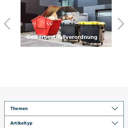
l
Gewerbeabfallverordnung
Me
Themen
Artikeltyp