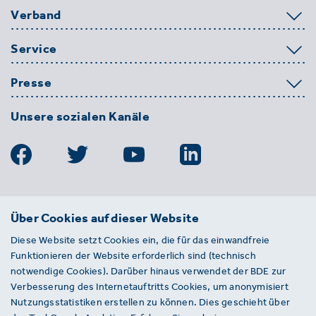
Verband
Service
Presse
Unsere sozialen Kanäle
BDE
Über Cookies auf dieser Website
Bundesverband der Deutschen
Diese Website setzt Cookies ein, die für das einwandfreie
Entsorgungs-, Wasser- und
Funktionieren der Website erforderlich sind (technisch
Kreislaufwirtschaft e. V.
notwendige Cookies). Darüber hinaus verwendet der BDE zur
Von-der-Heydt-Straße 2
Verbesserung des Internetauftritts Cookies, um anonymisiert
D 10785 Berlin
Nutzungsstatistiken erstellen zu können. Dies geschieht über