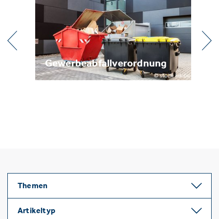
l
Gewerbeabfallverordnung
Me
Themen
Artikeltyp