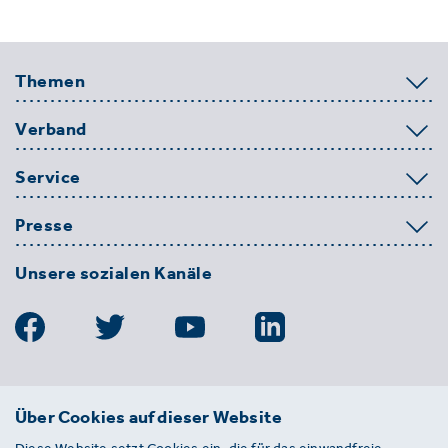
Themen
Verband
Service
Presse
Unsere sozialen Kanäle
BDE
Über Cookies auf dieser Website
Bundesverband der Deutschen