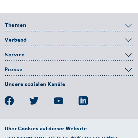
Themen
Verband
Service
Presse
Unsere sozialen Kanäle
BDE
Über Cookies auf dieser Website
Bundesverband der Deutschen