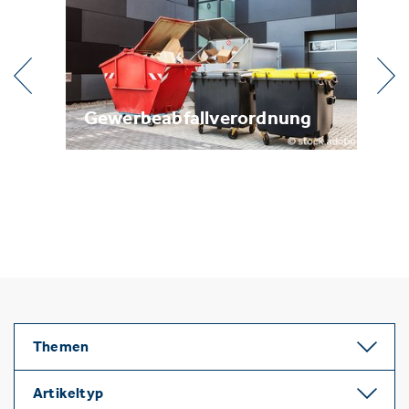
l
Gewerbeabfallverordnung
Me
Themen
Artikeltyp