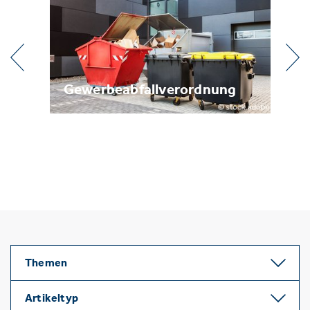
l
Gewerbeabfallverordnung
Me
Themen
Artikeltyp