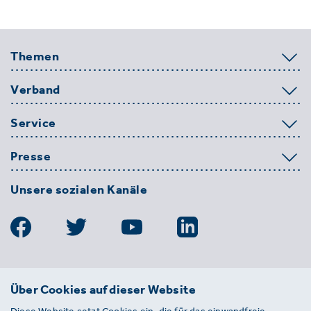
Themen
Verband
Service
Presse
Unsere sozialen Kanäle
BDE
Über Cookies auf dieser Website
Bundesverband der Deutschen