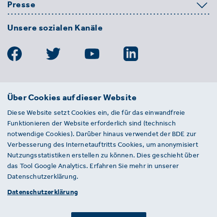
Presse
Unsere sozialen Kanäle
BDE
Über Cookies auf dieser Website
Bundesverband der Deutschen
Diese Website setzt Cookies ein, die für das einwandfreie
Entsorgungs-, Wasser- und
Funktionieren der Website erforderlich sind (technisch
Kreislaufwirtschaft e. V.
notwendige Cookies). Darüber hinaus verwendet der BDE zur
Von-der-Heydt-Straße 2
Verbesserung des Internetauftritts Cookies, um anonymisiert
D 10785 Berlin
Nutzungsstatistiken erstellen zu können. Dies geschieht über
das Tool Google Analytics. Erfahren Sie mehr in unserer
Sie haben einen Fehler auf unserer Website
Datenschutzerklärung.
gefunden? Ihnen ist ein defekter Link
Datenschutzerklärung
aufgefallen? Wir freuen uns über Ihren
Hinweis an presse@bde.de.