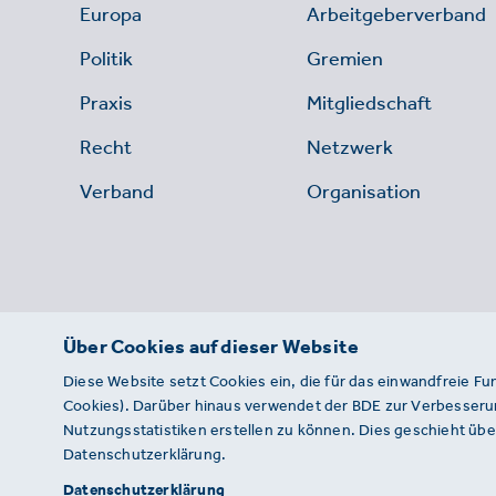
Europa
Arbeitgeberverband
Politik
Gremien
Praxis
Mitgliedschaft
Recht
Netzwerk
Verband
Organisation
Über Cookies auf dieser Website
Diese Website setzt Cookies ein, die für das einwandfreie Fu
Cookies). Darüber hinaus verwendet der BDE zur Verbesserun
Nutzungsstatistiken erstellen zu können. Dies geschieht über
Datenschutzerklärung.
© 2026 · BDE
Datenschutzerklärung