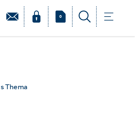
0
das Thema