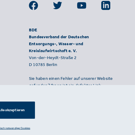
BDE
Bundesverband der Deutschen
Entsorgungs-, Wasser- und
Kreislaufwirtschaft e. V.
Von-der-Heydt-Straße 2
D 10785 Berlin
Sie haben einen Fehler auf unserer Website
gefunden? Ihnen ist ein defekter Link
aufgefallen? Wir freuen uns über Ihren
Hinweis an presse@bde.de.
lle akzeptieren
nisch notwendige Cookies
Datenschutzerklärung ·
Impressum