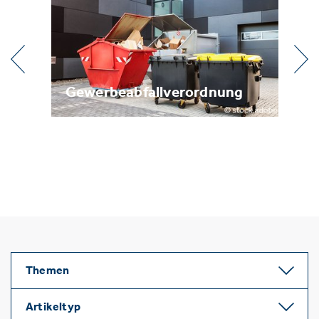
l
Gewerbeabfallverordnung
Me
Themen
Artikeltyp