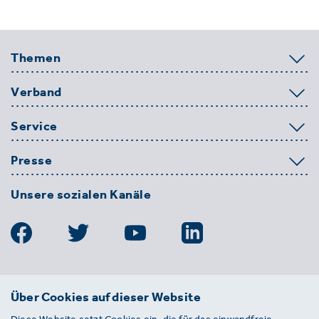
Themen
Verband
Service
Presse
Unsere sozialen Kanäle
BDE
Über Cookies auf dieser Website
Bundesverband der Deutschen