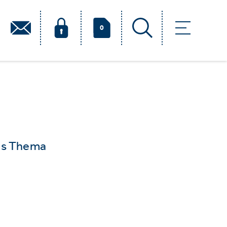
0
das Thema