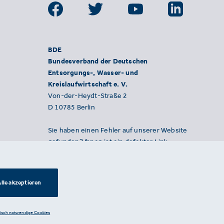
BDE
Bundesverband der Deutschen
Entsorgungs-, Wasser- und
Kreislaufwirtschaft e. V.
Von-der-Heydt-Straße 2
D 10785 Berlin
Sie haben einen Fehler auf unserer Website
gefunden? Ihnen ist ein defekter Link
aufgefallen? Wir freuen uns über Ihren
Hinweis an presse@bde.de.
lle akzeptieren
nisch notwendige Cookies
Datenschutzerklärung ·
Impressum