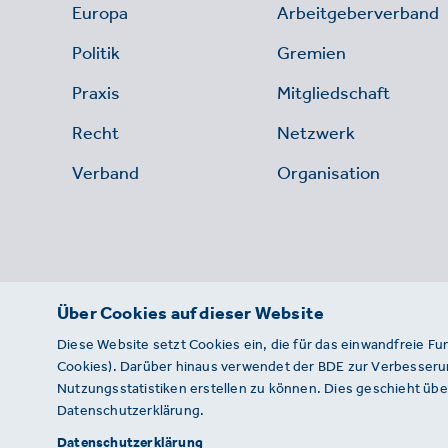
Europa
Arbeitgeberverband
Politik
Gremien
Praxis
Mitgliedschaft
Recht
Netzwerk
Verband
Organisation
Über Cookies auf dieser Website
Diese Website setzt Cookies ein, die für das einwandfreie Fu
Cookies). Darüber hinaus verwendet der BDE zur Verbesserun
Nutzungsstatistiken erstellen zu können. Dies geschieht über
Datenschutzerklärung.
© 2026 · BDE
Datenschutzerklärung