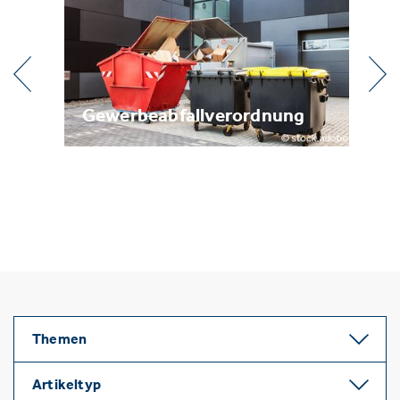
l
Gewerbeabfallverordnung
Me
Themen
Artikeltyp