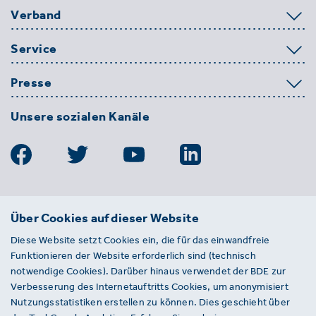
Verband
Service
Presse
Unsere sozialen Kanäle
BDE
Über Cookies auf dieser Website
Bundesverband der Deutschen
Diese Website setzt Cookies ein, die für das einwandfreie
Entsorgungs-, Wasser- und
Funktionieren der Website erforderlich sind (technisch
Kreislaufwirtschaft e. V.
notwendige Cookies). Darüber hinaus verwendet der BDE zur
Von-der-Heydt-Straße 2
Verbesserung des Internetauftritts Cookies, um anonymisiert
D 10785 Berlin
Nutzungsstatistiken erstellen zu können. Dies geschieht über