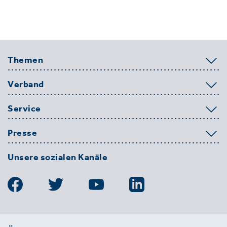
Themen
Verband
Service
Presse
Unsere sozialen Kanäle
BDE