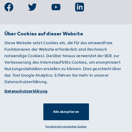
BDE
Über Cookies auf dieser Website
Bundesverband der Deutschen
Diese Website setzt Cookies ein, die für das einwandfreie
Entsorgungs-, Wasser- und
Funktionieren der Website erforderlich sind (technisch
Kreislaufwirtschaft e. V.
notwendige Cookies). Darüber hinaus verwendet der BDE zur
Von-der-Heydt-Straße 2
Verbesserung des Internetauftritts Cookies, um anonymisiert
D 10785 Berlin
Nutzungsstatistiken erstellen zu können. Dies geschieht über
das Tool Google Analytics. Erfahren Sie mehr in unserer
Sie haben einen Fehler auf unserer Website
Datenschutzerklärung.
gefunden? Ihnen ist ein defekter Link
Datenschutzerklärung
aufgefallen? Wir freuen uns über Ihren
Hinweis an presse@bde.de.
Alle akzeptieren
© 2026 · BDE
Datenschutzerklärung ·
Impressum
Nur technisch notwendige Cookies