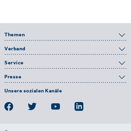
Themen
Verband
Service
Presse
Unsere sozialen Kanäle
BDE