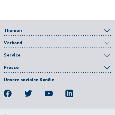
Themen
Verband
Service
Presse
Unsere sozialen Kanäle
BDE