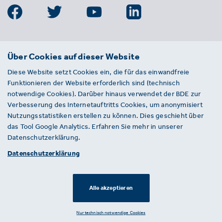
BDE
Über Cookies auf dieser Website
Bundesverband der Deutschen
Diese Website setzt Cookies ein, die für das einwandfreie
Entsorgungs-, Wasser- und
Funktionieren der Website erforderlich sind (technisch
Kreislaufwirtschaft e. V.
notwendige Cookies). Darüber hinaus verwendet der BDE zur
Von-der-Heydt-Straße 2
Verbesserung des Internetauftritts Cookies, um anonymisiert
D 10785 Berlin
Nutzungsstatistiken erstellen zu können. Dies geschieht über
das Tool Google Analytics. Erfahren Sie mehr in unserer
Sie haben einen Fehler auf unserer Website
Datenschutzerklärung.
gefunden? Ihnen ist ein defekter Link
Datenschutzerklärung
aufgefallen? Wir freuen uns über Ihren
Hinweis an presse@bde.de.
Alle akzeptieren
© 2026 · BDE
Datenschutzerklärung ·
Impressum
Nur technisch notwendige Cookies