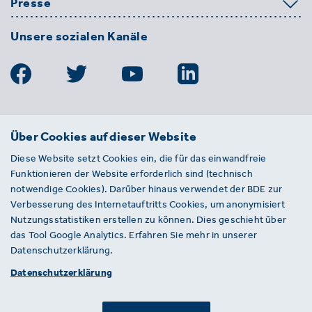
Presse
Unsere sozialen Kanäle
BDE
Über Cookies auf dieser Website
Bundesverband der Deutschen
Diese Website setzt Cookies ein, die für das einwandfreie
Entsorgungs-, Wasser- und
Funktionieren der Website erforderlich sind (technisch
Kreislaufwirtschaft e. V.
notwendige Cookies). Darüber hinaus verwendet der BDE zur
Von-der-Heydt-Straße 2
Verbesserung des Internetauftritts Cookies, um anonymisiert
D 10785 Berlin
Nutzungsstatistiken erstellen zu können. Dies geschieht über
das Tool Google Analytics. Erfahren Sie mehr in unserer
Sie haben einen Fehler auf unserer Website
Datenschutzerklärung.
gefunden? Ihnen ist ein defekter Link
Datenschutzerklärung
aufgefallen? Wir freuen uns über Ihren
Hinweis an presse@bde.de.