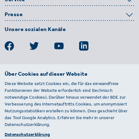
Presse
Unsere sozialen Kanäle
BDE
Über Cookies auf dieser Website
Bundesverband der Deutschen
Diese Website setzt Cookies ein, die für das einwandfreie
Entsorgungs-, Wasser- und
Funktionieren der Website erforderlich sind (technisch
Kreislaufwirtschaft e. V.
notwendige Cookies). Darüber hinaus verwendet der BDE zur
Von-der-Heydt-Straße 2
Verbesserung des Internetauftritts Cookies, um anonymisiert
D 10785 Berlin
Nutzungsstatistiken erstellen zu können. Dies geschieht über
das Tool Google Analytics. Erfahren Sie mehr in unserer
Sie haben einen Fehler auf unserer Website
Datenschutzerklärung.
gefunden? Ihnen ist ein defekter Link
Datenschutzerklärung
aufgefallen? Wir freuen uns über Ihren