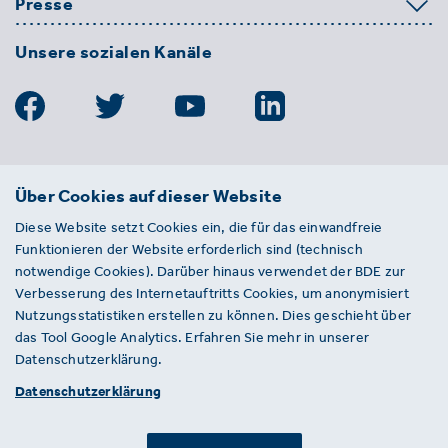
Presse
Unsere sozialen Kanäle
BDE
Über Cookies auf dieser Website
Bundesverband der Deutschen
Diese Website setzt Cookies ein, die für das einwandfreie
Entsorgungs-, Wasser- und
Funktionieren der Website erforderlich sind (technisch
Kreislaufwirtschaft e. V.
notwendige Cookies). Darüber hinaus verwendet der BDE zur
Von-der-Heydt-Straße 2
Verbesserung des Internetauftritts Cookies, um anonymisiert
D 10785 Berlin
Nutzungsstatistiken erstellen zu können. Dies geschieht über
das Tool Google Analytics. Erfahren Sie mehr in unserer
Sie haben einen Fehler auf unserer Website
Datenschutzerklärung.
gefunden? Ihnen ist ein defekter Link
Datenschutzerklärung
aufgefallen? Wir freuen uns über Ihren
Hinweis an presse@bde.de.