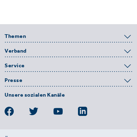
Themen
Verband
Service
Presse
Unsere sozialen Kanäle
BDE