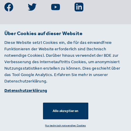
BDE
Über Cookies auf dieser Website
Bundesverband der Deutschen
Diese Website setzt Cookies ein, die für das einwandfreie
Entsorgungs-, Wasser- und
Funktionieren der Website erforderlich sind (technisch
Kreislaufwirtschaft e. V.
notwendige Cookies). Darüber hinaus verwendet der BDE zur
Von-der-Heydt-Straße 2
Verbesserung des Internetauftritts Cookies, um anonymisiert
D 10785 Berlin
Nutzungsstatistiken erstellen zu können. Dies geschieht über
das Tool Google Analytics. Erfahren Sie mehr in unserer
Sie haben einen Fehler auf unserer Website
Datenschutzerklärung.
gefunden? Ihnen ist ein defekter Link
Datenschutzerklärung
aufgefallen? Wir freuen uns über Ihren
Hinweis an presse@bde.de.
Alle akzeptieren
© 2026 · BDE
Datenschutzerklärung ·
Impressum
Nur technisch notwendige Cookies