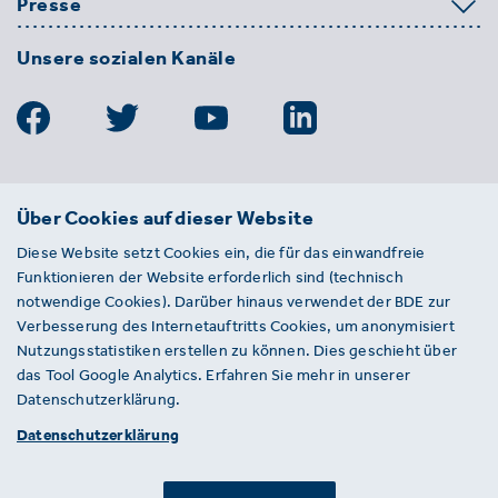
Presse
Unsere sozialen Kanäle
BDE
Über Cookies auf dieser Website
Bundesverband der Deutschen
Diese Website setzt Cookies ein, die für das einwandfreie
Entsorgungs-, Wasser- und
Funktionieren der Website erforderlich sind (technisch
Kreislaufwirtschaft e. V.
notwendige Cookies). Darüber hinaus verwendet der BDE zur
Von-der-Heydt-Straße 2
Verbesserung des Internetauftritts Cookies, um anonymisiert
D 10785 Berlin
Nutzungsstatistiken erstellen zu können. Dies geschieht über
das Tool Google Analytics. Erfahren Sie mehr in unserer
Sie haben einen Fehler auf unserer Website
Datenschutzerklärung.
gefunden? Ihnen ist ein defekter Link
Datenschutzerklärung
aufgefallen? Wir freuen uns über Ihren
Hinweis an presse@bde.de.