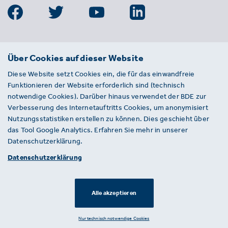
BDE
Über Cookies auf dieser Website
Bundesverband der Deutschen
Diese Website setzt Cookies ein, die für das einwandfreie
Entsorgungs-, Wasser- und
Funktionieren der Website erforderlich sind (technisch
Kreislaufwirtschaft e. V.
notwendige Cookies). Darüber hinaus verwendet der BDE zur
Von-der-Heydt-Straße 2
Verbesserung des Internetauftritts Cookies, um anonymisiert
D 10785 Berlin
Nutzungsstatistiken erstellen zu können. Dies geschieht über
das Tool Google Analytics. Erfahren Sie mehr in unserer
Sie haben einen Fehler auf unserer Website
Datenschutzerklärung.
gefunden? Ihnen ist ein defekter Link
Datenschutzerklärung
aufgefallen? Wir freuen uns über Ihren
Hinweis an presse@bde.de.
Alle akzeptieren
© 2026 · BDE
Datenschutzerklärung ·
Impressum
Nur technisch notwendige Cookies