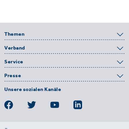
Themen
Verband
Service
Presse
Unsere sozialen Kanäle
BDE