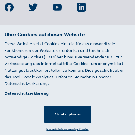
BDE
Über Cookies auf dieser Website
Bundesverband der Deutschen
Diese Website setzt Cookies ein, die für das einwandfreie
Entsorgungs-, Wasser- und
Funktionieren der Website erforderlich sind (technisch
Kreislaufwirtschaft e. V.
notwendige Cookies). Darüber hinaus verwendet der BDE zur
Von-der-Heydt-Straße 2
Verbesserung des Internetauftritts Cookies, um anonymisiert
D 10785 Berlin
Nutzungsstatistiken erstellen zu können. Dies geschieht über
das Tool Google Analytics. Erfahren Sie mehr in unserer
Sie haben einen Fehler auf unserer Website
Datenschutzerklärung.
gefunden? Ihnen ist ein defekter Link
Datenschutzerklärung
aufgefallen? Wir freuen uns über Ihren
Hinweis an presse@bde.de.
Alle akzeptieren
© 2026 · BDE
Datenschutzerklärung ·
Impressum
Nur technisch notwendige Cookies