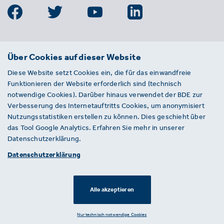
BDE
Über Cookies auf dieser Website
Bundesverband der Deutschen
Diese Website setzt Cookies ein, die für das einwandfreie
Entsorgungs-, Wasser- und
Funktionieren der Website erforderlich sind (technisch
Kreislaufwirtschaft e. V.
notwendige Cookies). Darüber hinaus verwendet der BDE zur
Von-der-Heydt-Straße 2
Verbesserung des Internetauftritts Cookies, um anonymisiert
D 10785 Berlin
Nutzungsstatistiken erstellen zu können. Dies geschieht über
das Tool Google Analytics. Erfahren Sie mehr in unserer
Sie haben einen Fehler auf unserer Website
Datenschutzerklärung.
gefunden? Ihnen ist ein defekter Link
Datenschutzerklärung
aufgefallen? Wir freuen uns über Ihren
Hinweis an presse@bde.de.
Alle akzeptieren
© 2026 · BDE
Datenschutzerklärung ·
Impressum
Nur technisch notwendige Cookies