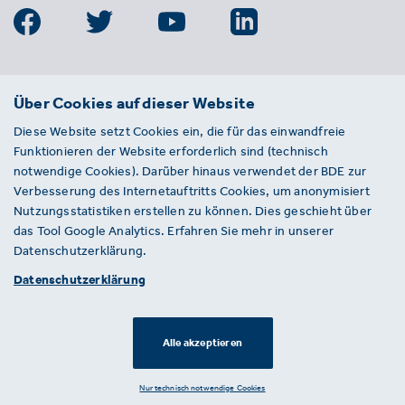
BDE
Über Cookies auf dieser Website
Bundesverband der Deutschen
Diese Website setzt Cookies ein, die für das einwandfreie
Entsorgungs-, Wasser- und
Funktionieren der Website erforderlich sind (technisch
Kreislaufwirtschaft e. V.
notwendige Cookies). Darüber hinaus verwendet der BDE zur
Von-der-Heydt-Straße 2
Verbesserung des Internetauftritts Cookies, um anonymisiert
D 10785 Berlin
Nutzungsstatistiken erstellen zu können. Dies geschieht über
das Tool Google Analytics. Erfahren Sie mehr in unserer
Sie haben einen Fehler auf unserer Website
Datenschutzerklärung.
gefunden? Ihnen ist ein defekter Link
Datenschutzerklärung
aufgefallen? Wir freuen uns über Ihren
Hinweis an presse@bde.de.
Alle akzeptieren
© 2026 · BDE
Datenschutzerklärung ·
Impressum
Nur technisch notwendige Cookies