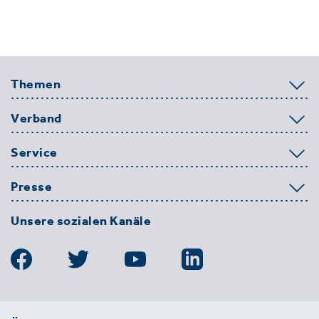
Themen
Verband
Service
Presse
Unsere sozialen Kanäle
BDE