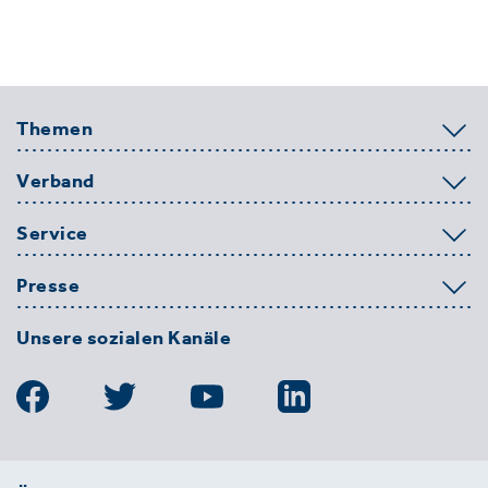
Themen
Verband
Service
Presse
Unsere sozialen Kanäle
BDE