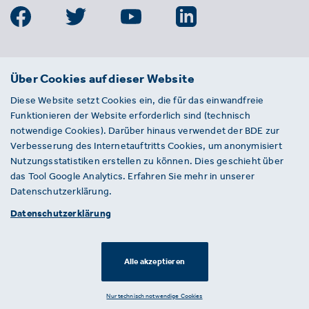
BDE
Über Cookies auf dieser Website
Bundesverband der Deutschen
Diese Website setzt Cookies ein, die für das einwandfreie
Entsorgungs-, Wasser- und
Funktionieren der Website erforderlich sind (technisch
Kreislaufwirtschaft e. V.
notwendige Cookies). Darüber hinaus verwendet der BDE zur
Von-der-Heydt-Straße 2
Verbesserung des Internetauftritts Cookies, um anonymisiert
D 10785 Berlin
Nutzungsstatistiken erstellen zu können. Dies geschieht über
das Tool Google Analytics. Erfahren Sie mehr in unserer
Sie haben einen Fehler auf unserer Website
Datenschutzerklärung.
gefunden? Ihnen ist ein defekter Link
Datenschutzerklärung
aufgefallen? Wir freuen uns über Ihren
Hinweis an presse@bde.de.
Alle akzeptieren
© 2026 · BDE
Datenschutzerklärung ·
Impressum
Nur technisch notwendige Cookies