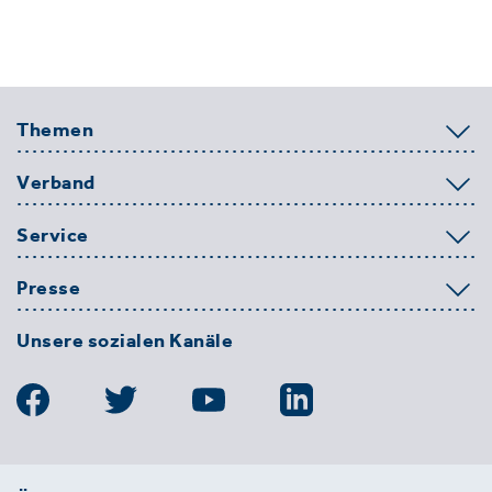
Themen
Verband
Service
Presse
Unsere sozialen Kanäle
BDE