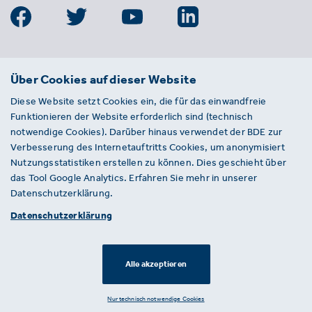
BDE
Über Cookies auf dieser Website
Bundesverband der Deutschen
Diese Website setzt Cookies ein, die für das einwandfreie
Entsorgungs-, Wasser- und
Funktionieren der Website erforderlich sind (technisch
Kreislaufwirtschaft e. V.
notwendige Cookies). Darüber hinaus verwendet der BDE zur
Von-der-Heydt-Straße 2
Verbesserung des Internetauftritts Cookies, um anonymisiert
D 10785 Berlin
Nutzungsstatistiken erstellen zu können. Dies geschieht über
das Tool Google Analytics. Erfahren Sie mehr in unserer
Sie haben einen Fehler auf unserer Website
Datenschutzerklärung.
gefunden? Ihnen ist ein defekter Link
Datenschutzerklärung
aufgefallen? Wir freuen uns über Ihren
Hinweis an presse@bde.de.
Alle akzeptieren
© 2026 · BDE
Datenschutzerklärung ·
Impressum
Nur technisch notwendige Cookies