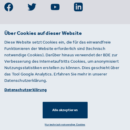
BDE
Über Cookies auf dieser Website
Bundesverband der Deutschen
Diese Website setzt Cookies ein, die für das einwandfreie
Entsorgungs-, Wasser- und
Funktionieren der Website erforderlich sind (technisch
Kreislaufwirtschaft e. V.
notwendige Cookies). Darüber hinaus verwendet der BDE zur
Von-der-Heydt-Straße 2
Verbesserung des Internetauftritts Cookies, um anonymisiert
D 10785 Berlin
Nutzungsstatistiken erstellen zu können. Dies geschieht über
das Tool Google Analytics. Erfahren Sie mehr in unserer
Sie haben einen Fehler auf unserer Website
Datenschutzerklärung.
gefunden? Ihnen ist ein defekter Link
Datenschutzerklärung
aufgefallen? Wir freuen uns über Ihren
Hinweis an presse@bde.de.
Alle akzeptieren
© 2026 · BDE
Datenschutzerklärung ·
Impressum
Nur technisch notwendige Cookies