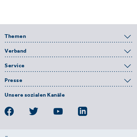
Themen
Verband
Service
Presse
Unsere sozialen Kanäle
BDE