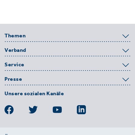
Themen
Verband
Service
Presse
Unsere sozialen Kanäle
BDE