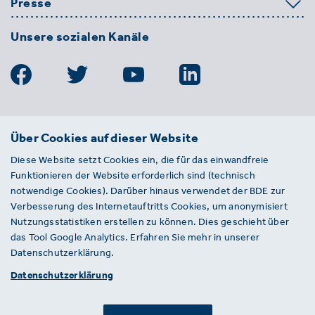
Presse
Unsere sozialen Kanäle
BDE
Über Cookies auf dieser Website
Bundesverband der Deutschen
Diese Website setzt Cookies ein, die für das einwandfreie
Entsorgungs-, Wasser- und
Funktionieren der Website erforderlich sind (technisch
Kreislaufwirtschaft e. V.
notwendige Cookies). Darüber hinaus verwendet der BDE zur
Von-der-Heydt-Straße 2
Verbesserung des Internetauftritts Cookies, um anonymisiert
D 10785 Berlin
Nutzungsstatistiken erstellen zu können. Dies geschieht über
das Tool Google Analytics. Erfahren Sie mehr in unserer
Sie haben einen Fehler auf unserer Website
Datenschutzerklärung.
gefunden? Ihnen ist ein defekter Link
Datenschutzerklärung
aufgefallen? Wir freuen uns über Ihren
Hinweis an presse@bde.de.