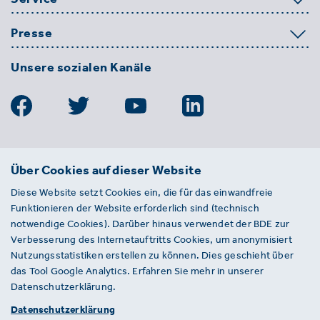
Presse
Unsere sozialen Kanäle
BDE
Über Cookies auf dieser Website
Bundesverband der Deutschen
Diese Website setzt Cookies ein, die für das einwandfreie
Entsorgungs-, Wasser- und
Funktionieren der Website erforderlich sind (technisch
Kreislaufwirtschaft e. V.
notwendige Cookies). Darüber hinaus verwendet der BDE zur
Von-der-Heydt-Straße 2
Verbesserung des Internetauftritts Cookies, um anonymisiert
D 10785 Berlin
Nutzungsstatistiken erstellen zu können. Dies geschieht über
das Tool Google Analytics. Erfahren Sie mehr in unserer
Sie haben einen Fehler auf unserer Website
Datenschutzerklärung.
gefunden? Ihnen ist ein defekter Link
Datenschutzerklärung
aufgefallen? Wir freuen uns über Ihren