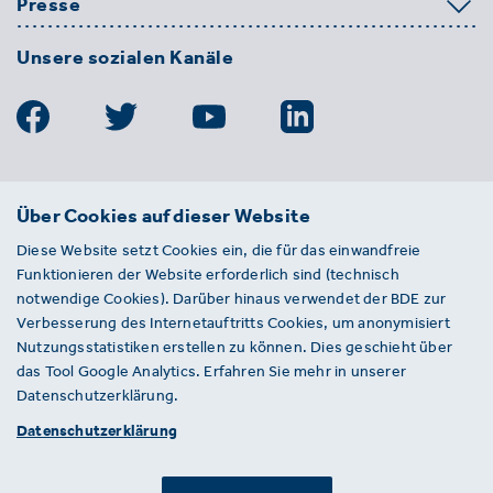
Presse
Unsere sozialen Kanäle
BDE
Über Cookies auf dieser Website
Bundesverband der Deutschen
Diese Website setzt Cookies ein, die für das einwandfreie
Entsorgungs-, Wasser- und
Funktionieren der Website erforderlich sind (technisch
Kreislaufwirtschaft e. V.
notwendige Cookies). Darüber hinaus verwendet der BDE zur
Von-der-Heydt-Straße 2
Verbesserung des Internetauftritts Cookies, um anonymisiert
D 10785 Berlin
Nutzungsstatistiken erstellen zu können. Dies geschieht über
das Tool Google Analytics. Erfahren Sie mehr in unserer
Sie haben einen Fehler auf unserer Website
Datenschutzerklärung.
gefunden? Ihnen ist ein defekter Link
Datenschutzerklärung
aufgefallen? Wir freuen uns über Ihren
Hinweis an presse@bde.de.