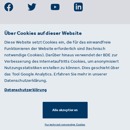
BDE
Über Cookies auf dieser Website
Bundesverband der Deutschen
Diese Website setzt Cookies ein, die für das einwandfreie
Entsorgungs-, Wasser- und
Funktionieren der Website erforderlich sind (technisch
Kreislaufwirtschaft e. V.
notwendige Cookies). Darüber hinaus verwendet der BDE zur
Von-der-Heydt-Straße 2
Verbesserung des Internetauftritts Cookies, um anonymisiert
D 10785 Berlin
Nutzungsstatistiken erstellen zu können. Dies geschieht über
das Tool Google Analytics. Erfahren Sie mehr in unserer
Sie haben einen Fehler auf unserer Website
Datenschutzerklärung.
gefunden? Ihnen ist ein defekter Link
Datenschutzerklärung
aufgefallen? Wir freuen uns über Ihren
Hinweis an presse@bde.de.
Alle akzeptieren
© 2026 · BDE
Datenschutzerklärung ·
Impressum
Nur technisch notwendige Cookies