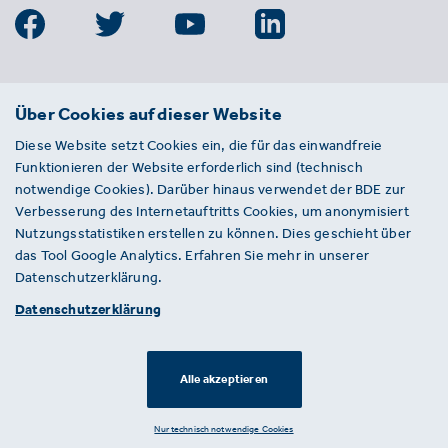
BDE
Über Cookies auf dieser Website
Bundesverband der Deutschen
Diese Website setzt Cookies ein, die für das einwandfreie
Entsorgungs-, Wasser- und
Funktionieren der Website erforderlich sind (technisch
Kreislaufwirtschaft e. V.
notwendige Cookies). Darüber hinaus verwendet der BDE zur
Von-der-Heydt-Straße 2
Verbesserung des Internetauftritts Cookies, um anonymisiert
D 10785 Berlin
Nutzungsstatistiken erstellen zu können. Dies geschieht über
das Tool Google Analytics. Erfahren Sie mehr in unserer
Sie haben einen Fehler auf unserer Website
Datenschutzerklärung.
gefunden? Ihnen ist ein defekter Link
Datenschutzerklärung
aufgefallen? Wir freuen uns über Ihren
Hinweis an presse@bde.de.
Alle akzeptieren
© 2026 · BDE
Datenschutzerklärung ·
Impressum
Nur technisch notwendige Cookies