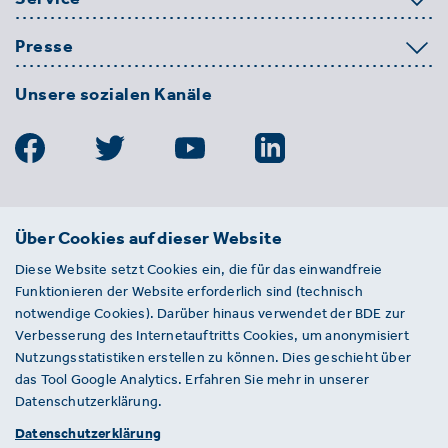
Presse
Unsere sozialen Kanäle
BDE
Über Cookies auf dieser Website
Bundesverband der Deutschen
Diese Website setzt Cookies ein, die für das einwandfreie
Entsorgungs-, Wasser- und
Funktionieren der Website erforderlich sind (technisch
Kreislaufwirtschaft e. V.
notwendige Cookies). Darüber hinaus verwendet der BDE zur
Von-der-Heydt-Straße 2
Verbesserung des Internetauftritts Cookies, um anonymisiert
D 10785 Berlin
Nutzungsstatistiken erstellen zu können. Dies geschieht über
das Tool Google Analytics. Erfahren Sie mehr in unserer
Sie haben einen Fehler auf unserer Website
Datenschutzerklärung.
gefunden? Ihnen ist ein defekter Link
Datenschutzerklärung
aufgefallen? Wir freuen uns über Ihren