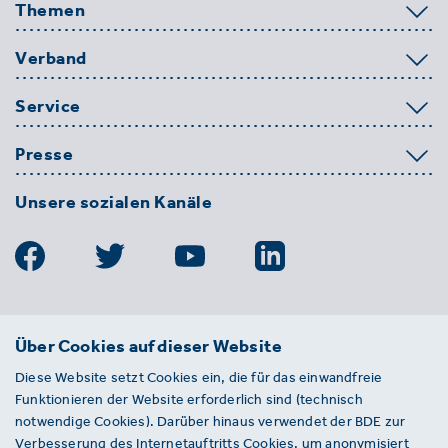
Themen
Verband
Service
Presse
Unsere sozialen Kanäle
BDE
Über Cookies auf dieser Website
Bundesverband der Deutschen
Diese Website setzt Cookies ein, die für das einwandfreie
Entsorgungs-, Wasser- und
Funktionieren der Website erforderlich sind (technisch
Kreislaufwirtschaft e. V.
notwendige Cookies). Darüber hinaus verwendet der BDE zur
Von-der-Heydt-Straße 2
Verbesserung des Internetauftritts Cookies, um anonymisiert