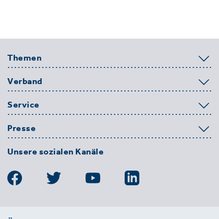
Themen
Verband
Service
Presse
Unsere sozialen Kanäle
BDE