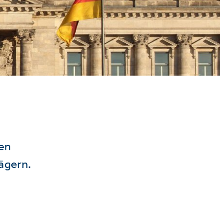
hen
ägern.