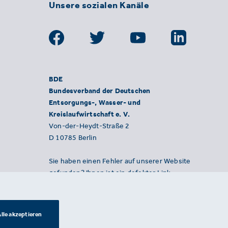
Unsere sozialen Kanäle
BDE
Bundesverband der Deutschen
Entsorgungs-, Wasser- und
Kreislaufwirtschaft e. V.
Von-der-Heydt-Straße 2
D 10785 Berlin
Sie haben einen Fehler auf unserer Website
gefunden? Ihnen ist ein defekter Link
aufgefallen? Wir freuen uns über Ihren
Hinweis an presse@bde.de.
lle akzeptieren