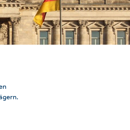
hen
ägern.