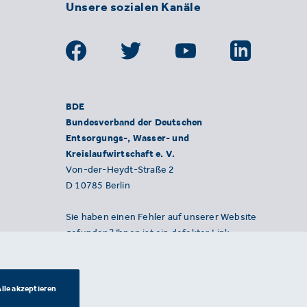
Unsere sozialen Kanäle
BDE
Bundesverband der Deutschen
Entsorgungs-, Wasser- und
Kreislaufwirtschaft e. V.
Von-der-Heydt-Straße 2
D 10785 Berlin
Sie haben einen Fehler auf unserer Website
gefunden? Ihnen ist ein defekter Link
aufgefallen? Wir freuen uns über Ihren
Hinweis an presse@bde.de.
lle akzeptieren