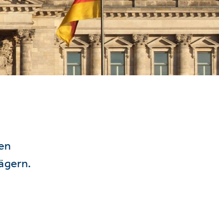
hen
ägern.