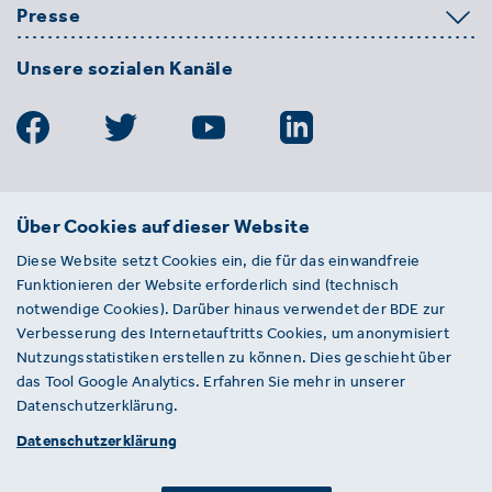
Presse
Unsere sozialen Kanäle
BDE
Über Cookies auf dieser Website
Bundesverband der Deutschen
Diese Website setzt Cookies ein, die für das einwandfreie
Entsorgungs-, Wasser- und
Funktionieren der Website erforderlich sind (technisch
Kreislaufwirtschaft e. V.
notwendige Cookies). Darüber hinaus verwendet der BDE zur
Von-der-Heydt-Straße 2
Verbesserung des Internetauftritts Cookies, um anonymisiert
D 10785 Berlin
Nutzungsstatistiken erstellen zu können. Dies geschieht über
das Tool Google Analytics. Erfahren Sie mehr in unserer
Sie haben einen Fehler auf unserer Website
Datenschutzerklärung.
gefunden? Ihnen ist ein defekter Link
Datenschutzerklärung
aufgefallen? Wir freuen uns über Ihren
Hinweis an presse@bde.de.