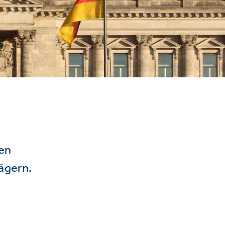
hen
ägern.