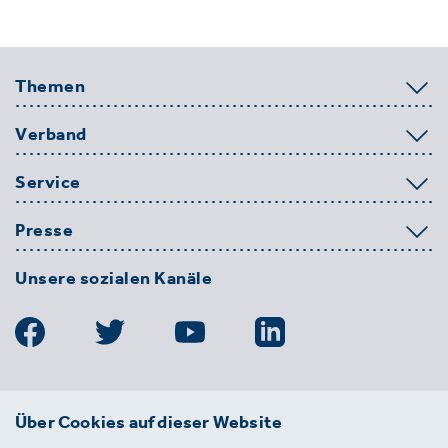
Themen
Verband
Service
Presse
Unsere sozialen Kanäle
BDE
Über Cookies auf dieser Website
Bundesverband der Deutschen