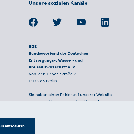
Unsere sozialen Kanäle
BDE
Bundesverband der Deutschen
Entsorgungs-, Wasser- und
Kreislaufwirtschaft e. V.
Von-der-Heydt-Straße 2
D 10785 Berlin
Sie haben einen Fehler auf unserer Website
gefunden? Ihnen ist ein defekter Link
aufgefallen? Wir freuen uns über Ihren
Hinweis an presse@bde.de.
lle akzeptieren