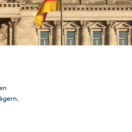
hen
ägern.