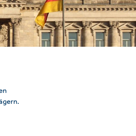
hen
ägern.